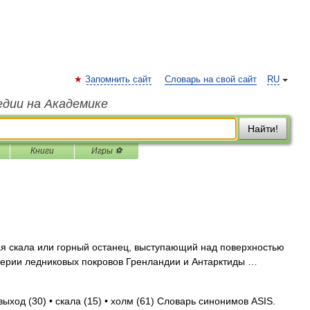
Запомнить сайт
Словарь на свой сайт
RU
едии на Академике
Найти!
Книги
Игры ⚽
ая скала или горный останец, выступающий над поверхностью
ерии ледниковых покровов Гренландии и Антарктиды …
выход (30) • скала (15) • холм (61) Словарь синонимов ASIS.