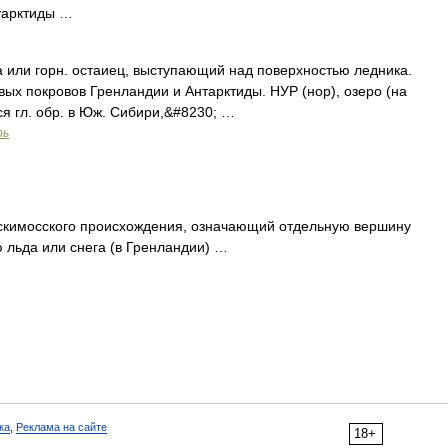
тарктиды …
ла или горн. остаиец, выступающий над поверхностью ледника.
ых покровов Гренландии и Антарктиды. НУР (нор), озеро (на
тся гл. обр. в Юж. Сибири,&#8230; …
рь
эскимосского происхождения, означающий отдельную вершину
 льда или снега (в Гренландии) …
ка
,
Реклама на сайте
18+