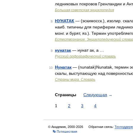
ледниковых покровов Гренландии и Ан
Большая советская энциклопедия
НУНАТАК
— (эскимосск.), изолир. ска
8
наиб. типичны для периферии ледников
монг. и бурят, яз.). Термин употребляе
Естествознание. Энциклопедический слова
нунатак
— нунат ак, а …
9
Русский орфографический словарь
Нунатак
— (nunatak)Nunatak, термин 
10
скалы, выступающую над поверхностью
Страны мира. Словарь
Страницы
Следующая
→
1
2
3
4
© Академик, 2000-2026
Обратная связь:
Техподдерж
👣 Путешествия