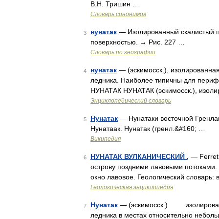
В.Н. Тришин …
Словарь синонимов
нунатак
— Изолированный скалистый пи
3
поверхностью. → Рис. 227 …
Словарь по географии
нунатак
— (эскимосск.), изолированна
4
ледника. Наиболее типичны для перифе
НУНАТАК НУНАТАК (эскимосск.), изоли
Энциклопедический словарь
Нунатак
— Нунатаки восточной Гренлан
5
Нунатаак. Нунатак (гренл.&#160; …
Википедия
НУНАТАК ВУЛКАНИЧЕСКИЙ ,
— Ferret
6
острову поздними лавовыми потоками. В 
окно лавовое. Геологический словарь: 
Геологическая энциклопедия
Нунатак
— (эскимосск.) изолированн
7
ледника в местах относительно небол