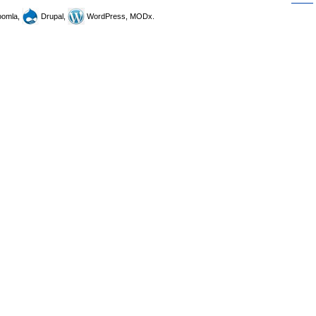
omla,
Drupal,
WordPress, MODx.