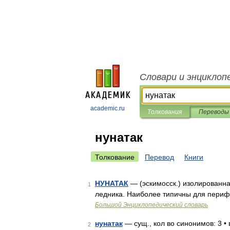
Словари и энциклоп
academic.ru
Толкования
Переводы
нунатак
Толкование
Перевод
Книги
НУНАТАК
— (эскимосск.) изолированн
1
ледника. Наиболее типичны для периф
Большой Энциклопедический словарь
нунатак
— сущ., кол во синонимов: 3 • 
2