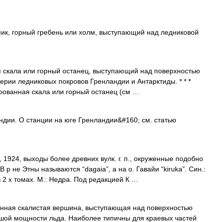
к, горный гребень или холм, выступающий над ледниковой
я скала или горный останец, выступающий над поверхностью
рии ледниковых покровов Гренландии и Антарктиды. * * *
рованная скала или горный останец (см …
дии. О станции на юге Гренландии&#160; см. статью
, 1924, выходы более древних вулк. г. п., окруженные подобно
р не Этны называются “dagaia”, а на о. Гавайи “kiruka”. Син.:
в 2 х томах. М.: Недра. Под редакцией К …
ая скалистая вершина, выступающая над поверхностью
ьшой мощности льда. Наиболее типичны для краевых частей